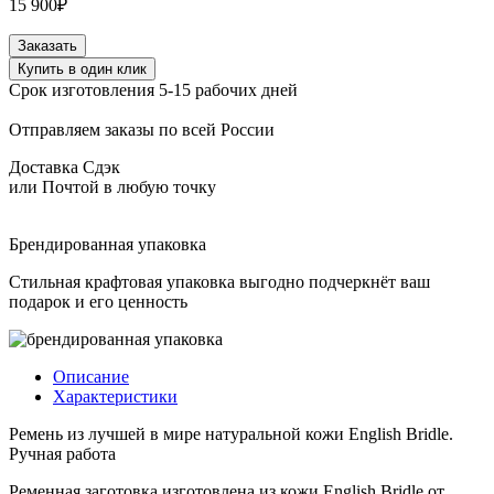
15 900
₽
Количество
Заказать
товара
Купить в один клик
Ремень
Срок изготовления 5-15 рабочих дней
из
натуральной
Отправляем заказы по всей России
кожи
English
Доставка Сдэк
Bridle
или Почтой в любую точку
цвет
VEG
TAN
Брендированная упаковка
Blue
Стильная крафтовая упаковка выгодно подчеркнёт ваш
подарок и его ценность
Описание
Характеристики
Ремень из лучшей в мире натуральной кожи English Bridle.
Ручная работа
Ременная заготовка изготовлена из кожи English Bridle от