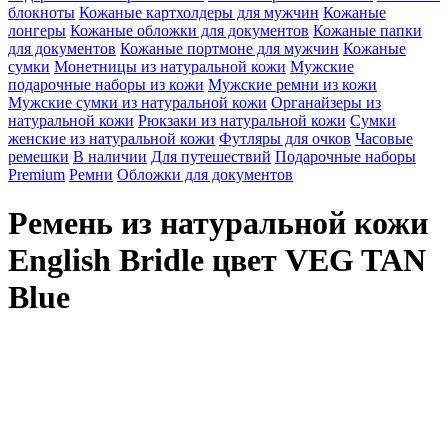
блокноты
Кожаные картхолдеры для мужчин
Кожаные
лонгеры
Кожаные обложки для документов
Кожаные папки
для документов
Кожаные портмоне для мужчин
Кожаные
сумки
Монетницы из натуральной кожи
Мужские
подарочные наборы из кожи
Мужские ремни из кожи
Мужские сумки из натуральной кожи
Органайзеры из
натуральной кожи
Рюкзаки из натуральной кожи
Сумки
женские из натуральной кожи
Футляры для очков
Часовые
ремешки
В наличии
Для путешествий
Подарочные наборы
Premium
Ремни
Обложки для документов
Ремень из натуральной кожи
English Bridle цвет VEG TAN
Blue