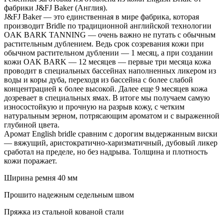
фабрики J&FJ Baker (Англия).
J&FJ Baker — это единственная в мире фабрика, которая
производит Bridle по традиционной английской технологии
OAK BARK TANNING — очень важно не путать с обычным
растительным дублением. Ведь срок созревания кожи при
обычном растительном дублении — 1 месяц, а при создании
кожи OAK BARK — 12 месяцев — первые три месяца кожа
проводит в специальных бассейнах наполненных ликером из
воды и коры дуба, переходя из бассейна с более слабой
концентрацией к более высокой. Далее еще 9 месяцев кожа
дозревает в специальных ямах. В итоге мы получаем самую
износостойкую и прочную на разрыв кожу, с четким
натуральным зерном, потрясающим ароматом и с выраженной
глубиной цвета.
Аромат English bridle сравним с дорогим выдержанным виски
— вяжущий, аристократично-харизматичный, дубовый ликер
сработал на пределе, но без надрыва. Толщина и плотность
кожи поражает.
Ширина ремня 40 мм
Прошито надежным седельным швом
Пряжка из стальной кованой стали