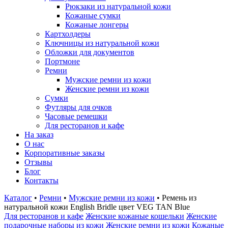
Рюкзаки из натуральной кожи
Кожаные сумки
Кожаные лонгеры
Картхолдеры
Ключницы из натуральной кожи
Обложки для документов
Портмоне
Ремни
Мужские ремни из кожи
Женские ремни из кожи
Сумки
Футляры для очков
Часовые ремешки
Для ресторанов и кафе
На заказ
О нас
Корпоративные заказы
Отзывы
Блог
Контакты
Каталог
•
Ремни
•
Мужские ремни из кожи
•
Ремень из
натуральной кожи English Bridle цвет VEG TAN Blue
Для ресторанов и кафе
Женские кожаные кошельки
Женские
подарочные наборы из кожи
Женские ремни из кожи
Кожаные