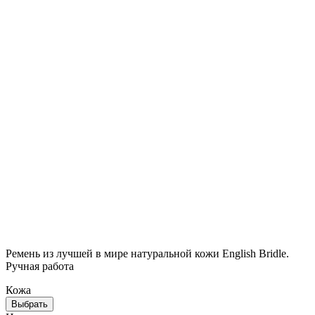
Брендированная упаковка
Стильная крафтовая упаковка выгодно подчеркнёт ваш
подарок и его ценность
Ремень из лучшей в мире натуральной кожи English Bridle.
Ручная работа
Кожа
Выбрать