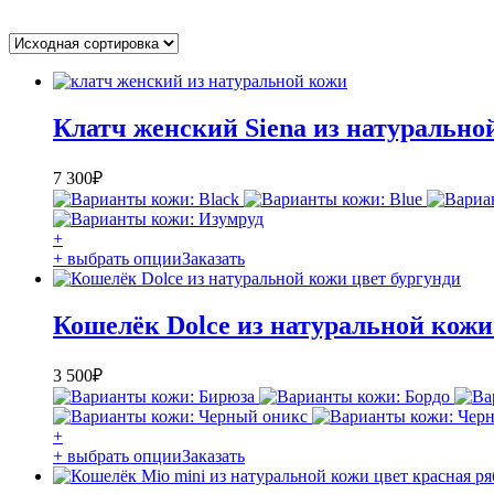
Клатч женский Siena из натурально
7 300
₽
+
+ выбрать опции
Заказать
Кошелёк Dolce из натуральной кожи
3 500
₽
+
+ выбрать опции
Заказать