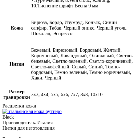
7.Type Machine, 8.Vera crouz, 9.Strong,
10.Тиснение шрифт Весна 9 мм
Бирюза, Бордо, Изумруд, Коньяк, Синий
Кожа
сапфир, Табак, Черный оникс, Черный уголь,
Шоколад, Эспрессо
Бежевый, Бирюзовый, Бордовый, Желтый,
Коричневый, Лавандовый, Оливковый, Светло-
бежевый, Светло-зеленый, Светло-коричневый,
Нитки
Светло-кофейный, Серый, Синий, Темно-
бордовый, Темно-зеленый, Темно-коричневый,
Хаки, Черный
Размер
3х3, 4х4, 5х5, 6х6, 7х7, 8х8, 10х10
гравировки
Расцветки кожи
Black
B
Производитель:
Италия
Нитки для изготовления