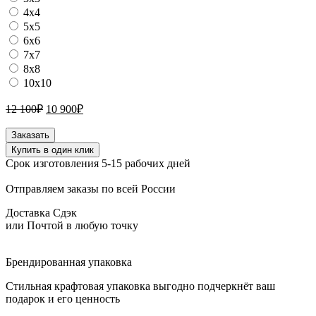
4х4
5х5
6х6
7х7
8х8
10х10
Первоначальная
Текущая
12 100
₽
10 900
₽
цена
цена:
составляла
10
Количество
Заказать
12
товара
900₽.
Купить в один клик
Подарочный
100₽.
Срок изготовления 5-15 рабочих дней
набор:
обложка
Отправляем заказы по всей России
для
документов,
Доставка Сдэк
картхолдер
или Почтой в любую точку
и
портмоне
цвет
Брендированная упаковка
черный
уголь
Стильная крафтовая упаковка выгодно подчеркнёт ваш
подарок и его ценность