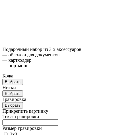
Брендированная упаковка
Стильная крафтовая упаковка выгодно подчеркнёт ваш
подарок и его ценность
Подарочный набор из 3-х аксессуаров:
— обложка для документов
— картхолдер
— портмоне
Кожа
Выбрать
Нитки
Выбрать
Гравировка
Выбрать
Прикрепить картинку
Текст гравировки
Размер гравировки
3х3