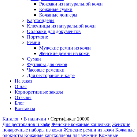
Рюкзаки из натуральной кожи
Кожаные сумки
Кожаные лонгеры
Картхолдеры
Ключницы из натуральной кожи
Обложки для документов
Портмоне
Ремни
Мужские ремни из кожи
Женские ремни из кожи
Сумки
Футляры для очков
Часовые ремешки
Для ресторанов и кафе
На заказ
О нас
Корпоративные заказы
Отзывы
Блог
Контакты
Каталог
•
В наличии
•
Сертификат 20000
Для ресторанов и кафе
Женские кожаные кошельки
Женские
подарочные наборы из кожи
Женские ремни из кожи
Кожаные
блокноты
Кожаные картхолдеры для мужчин
Кожаные