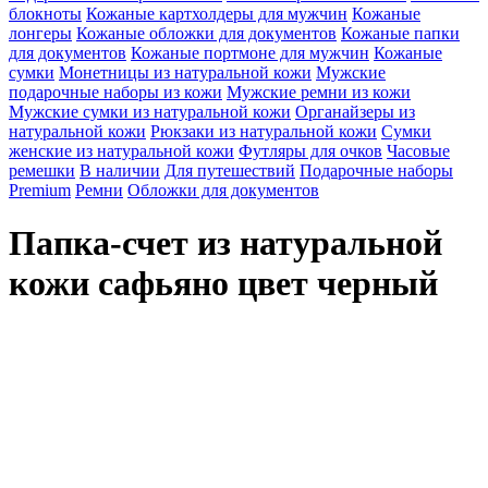
блокноты
Кожаные картхолдеры для мужчин
Кожаные
лонгеры
Кожаные обложки для документов
Кожаные папки
для документов
Кожаные портмоне для мужчин
Кожаные
сумки
Монетницы из натуральной кожи
Мужские
подарочные наборы из кожи
Мужские ремни из кожи
Мужские сумки из натуральной кожи
Органайзеры из
натуральной кожи
Рюкзаки из натуральной кожи
Сумки
женские из натуральной кожи
Футляры для очков
Часовые
ремешки
В наличии
Для путешествий
Подарочные наборы
Premium
Ремни
Обложки для документов
Папка-счет из натуральной
кожи сафьяно цвет черный