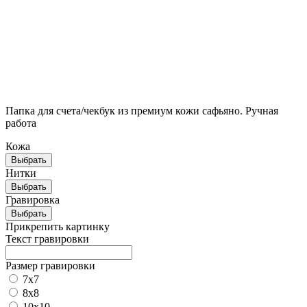
Брендированная упаковка
Стильная крафтовая упаковка выгодно подчеркнёт ваш
подарок и его ценность
Папка для счета/чекбук из премиум кожи сафьяно.
Ручная
работа
Кожа
Выбрать
Нитки
Выбрать
Гравировка
Выбрать
Прикрепить картинку
Текст гравировки
Размер гравировки
7х7
8х8
10х10