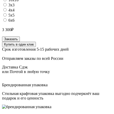
3х3
4х4
5х5
6х6
3 300
₽
Количество
Заказать
товара
Купить в один клик
Папка-
Срок изготовления 5-15 рабочих дней
счет
из
Отправляем заказы по всей России
натуральной
кожи
Доставка Сдэк
сафьяно
или Почтой в любую точку
цвет
черный
Брендированная упаковка
Стильная крафтовая упаковка выгодно подчеркнёт ваш
подарок и его ценность