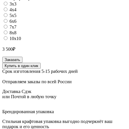
3х3
4х4
5х5
6х6
7х7
8х8
10х10
3 500
₽
Количество
Заказать
товара
Купить в один клик
Папка
Срок изготовления 5-15 рабочих дней
для
меню
Отправляем заказы по всей России
из
натуральной
Доставка Сдэк
кожи
или Почтой в любую точку
цвет
табак
Брендированная упаковка
Стильная крафтовая упаковка выгодно подчеркнёт ваш
подарок и его ценность