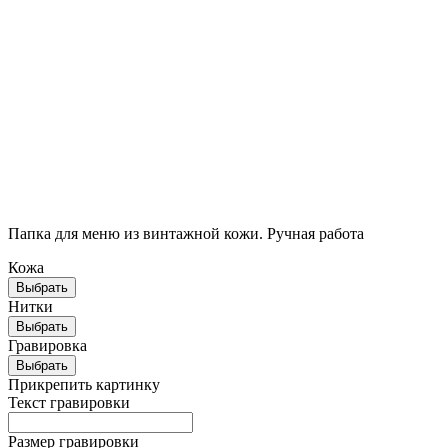
Брендированная упаковка
Стильная крафтовая упаковка выгодно подчеркнёт ваш
подарок и его ценность
Папка для меню из винтажной кожи.
Ручная работа
Кожа
Выбрать
Нитки
Выбрать
Гравировка
Выбрать
Прикрепить картинку
Текст гравировки
Размер гравировки