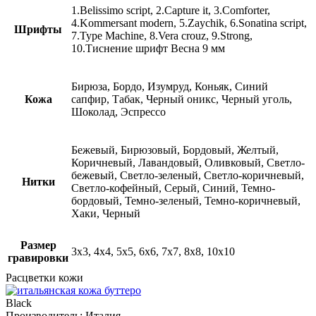
1.Belissimo script, 2.Capture it, 3.Comforter,
4.Kommersant modern, 5.Zaychik, 6.Sonatina script,
Шрифты
7.Type Machine, 8.Vera crouz, 9.Strong,
10.Тиснение шрифт Весна 9 мм
Бирюза, Бордо, Изумруд, Коньяк, Синий
Кожа
сапфир, Табак, Черный оникс, Черный уголь,
Шоколад, Эспрессо
Бежевый, Бирюзовый, Бордовый, Желтый,
Коричневый, Лавандовый, Оливковый, Светло-
бежевый, Светло-зеленый, Светло-коричневый,
Нитки
Светло-кофейный, Серый, Синий, Темно-
бордовый, Темно-зеленый, Темно-коричневый,
Хаки, Черный
Размер
3х3, 4х4, 5х5, 6х6, 7х7, 8х8, 10х10
гравировки
Расцветки кожи
Black
Производитель:
Италия