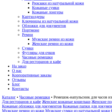
Рюкзаки из натуральной кожи
Кожаные сумки
Кожаные лонгеры
Картхолдеры
Ключницы из натуральной кожи
Обложки для документов
Портмоне
Ремни
Мужские ремни из кожи
Женские ремни из кожи
Сумки
Футляры для очков
Часовые ремешки
Для ресторанов и кафе
На заказ
О нас
Корпоративные заказы
Отзывы
Блог
Контакты
Каталог
•
Часовые ремешки
•
Ремешок-напульсник для часов и
Для ресторанов и кафе
Женские кожаные кошельки
Женские по
Кожаные обложки для документов
Кожаные папки для докуме
Мужские ремни из кожи
Мужские сумки из натуральной кожи