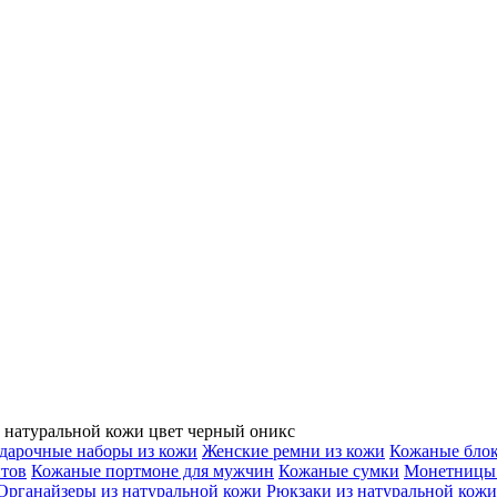
з натуральной кожи цвет черный оникс
дарочные наборы из кожи
Женские ремни из кожи
Кожаные бло
нтов
Кожаные портмоне для мужчин
Кожаные сумки
Монетницы 
Органайзеры из натуральной кожи
Рюкзаки из натуральной кожи