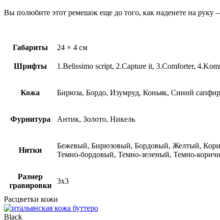
Вы полюбите этот ремешок еще до того, как наденете на руку — 
Габариты
24 × 4 см
Шрифты
1.Belissimo script, 2.Capture it, 3.Comforter, 4.
Кожа
Бирюза, Бордо, Изумруд, Коньяк, Синий сапфир
Фурнитура
Антик, Золото, Никель
Бежевый, Бирюзовый, Бордовый, Желтый, Кори
Нитки
Темно-бордовый, Темно-зеленый, Темно-корич
Размер
3х3
гравировки
Расцветки кожи
Black