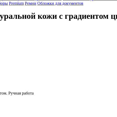
боры
Premium
Ремни
Обложки для документов
туральной кожи с градиентом 
 и его ценность
том. Ручная работа