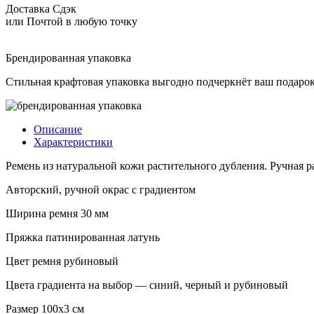
натуральной
Доставка Сдэк
кожи
или Почтой в любую точку
с
градиентом
цвет
Брендированная упаковка
рубиновый
Стильная крафтовая упаковка выгодно подчеркнёт ваш подарок
Описание
Характеристики
Ремень из натуральной кожи растительного дубления. Ручная р
Авторский, ручной окрас с градиентом
Ширина ремня 30 мм
Пряжка патинированная латунь
Цвет ремня рубиновый
Цвета градиента на выбор — синий, черный и рубиновый
Размер 100х3 см