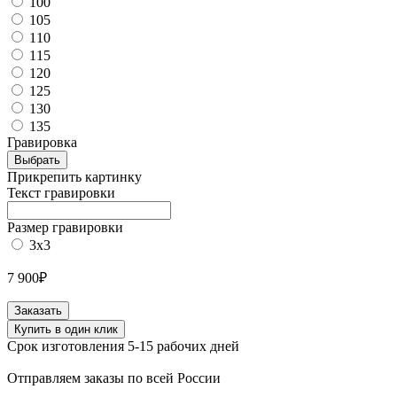
100
105
110
115
120
125
130
135
Гравировка
Выбрать
Прикрепить картинку
Текст гравировки
Размер гравировки
3х3
7 900
₽
Количество
Заказать
товара
Купить в один клик
Ремень
Срок изготовления 5-15 рабочих дней
женский
Vettore
Отправляем заказы по всей России
из