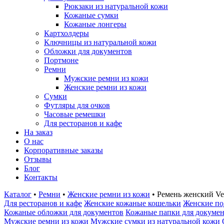
Рюкзаки из натуральной кожи
Кожаные сумки
Кожаные лонгеры
Картхолдеры
Ключницы из натуральной кожи
Обложки для документов
Портмоне
Ремни
Мужские ремни из кожи
Женские ремни из кожи
Сумки
Футляры для очков
Часовые ремешки
Для ресторанов и кафе
На заказ
О нас
Корпоративные заказы
Отзывы
Блог
Контакты
Каталог
•
Ремни
•
Женские ремни из кожи
•
Ремень женский Ve
Для ресторанов и кафе
Женские кожаные кошельки
Женские по
Кожаные обложки для документов
Кожаные папки для докуме
Мужские ремни из кожи
Мужские сумки из натуральной кожи