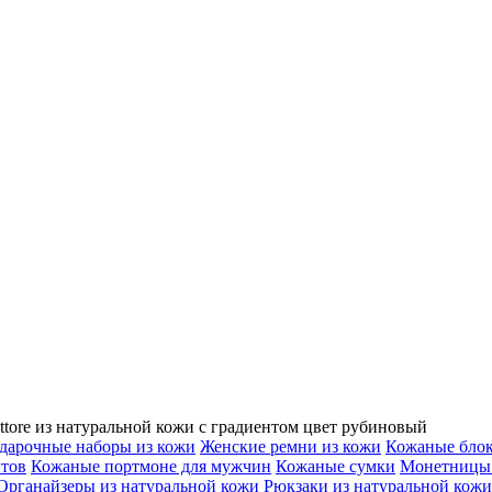
ttore из натуральной кожи с градиентом цвет рубиновый
дарочные наборы из кожи
Женские ремни из кожи
Кожаные бло
нтов
Кожаные портмоне для мужчин
Кожаные сумки
Монетницы 
Органайзеры из натуральной кожи
Рюкзаки из натуральной кожи