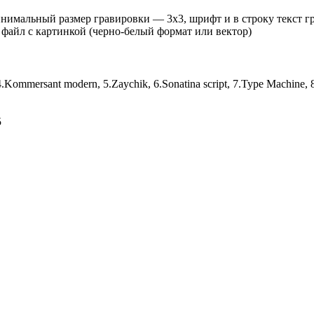
инимальный размер гравировки — 3х3, шрифт и в строку текст 
 файл с картинкой (черно-белый формат или вектор)
er, 4.Kommersant modern, 5.Zaychik, 6.Sonatina script, 7.Type Machin
5