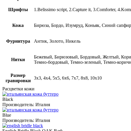
Шрифты
1.Belissimo script, 2.Capture it, 3.Comforter, 4.
Кожа
Бирюза, Бордо, Изумруд, Коньяк, Синий сапфир
Фурнитура
Антик, Золото, Никель
Бежевый, Бирюзовый, Бордовый, Желтый, Кори
Нитки
Темно-бордовый, Темно-зеленый, Темно-корич
Размер
3х3, 4х4, 5х5, 6х6, 7х7, 8х8, 10х10
гравировки
Расцветки кожи
Black
Производитель:
Италия
Blue
Производитель:
Италия
English Bridle Black OAK Bark