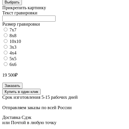
Выбрать
Прикрепить картинку
Текст гравировки
Размер гравировки
7х7
8х8
10х10
3х3
4х4
5х5
6х6
19 500
₽
Количество
Заказать
товара
Купить в один клик
Сумка
Срок изготовления 5-15 рабочих дней
тоут
Forza
Отправляем заказы по всей России
из
натуральной
Доставка Сдэк
кожи
или Почтой в любую точку
цвет