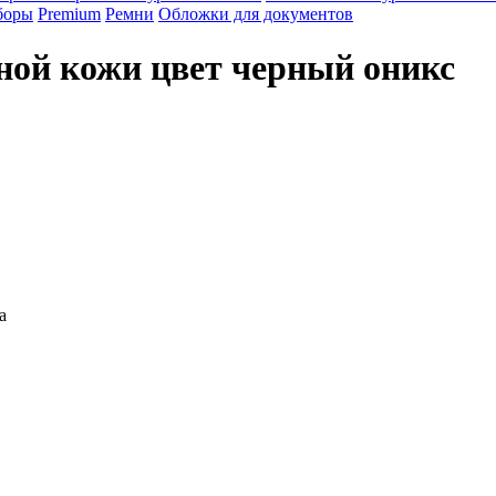
боры
Premium
Ремни
Обложки для документов
ьной кожи цвет черный оникс
 и его ценность
а