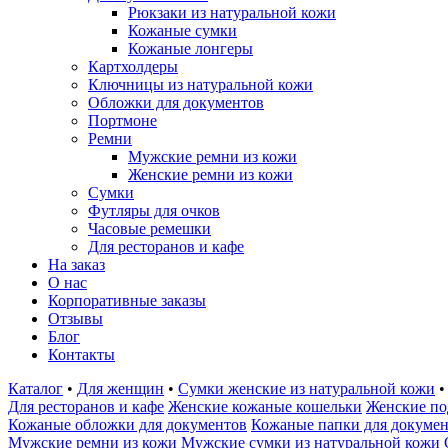
Рюкзаки из натуральной кожи
Кожаные сумки
Кожаные лонгеры
Картхолдеры
Ключницы из натуральной кожи
Обложки для документов
Портмоне
Ремни
Мужские ремни из кожи
Женские ремни из кожи
Сумки
Футляры для очков
Часовые ремешки
Для ресторанов и кафе
На заказ
О нас
Корпоративные заказы
Отзывы
Блог
Контакты
Каталог
•
Для женщин
•
Сумки женские из натуральной кожи
•
Для ресторанов и кафе
Женские кожаные кошельки
Женские по
Кожаные обложки для документов
Кожаные папки для докуме
Мужские ремни из кожи
Мужские сумки из натуральной кожи