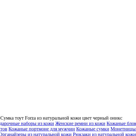
Сумка тоут Forza из натуральной кожи цвет черный оникс
дарочные наборы из кожи
Женские ремни из кожи
Кожаные бло
нтов
Кожаные портмоне для мужчин
Кожаные сумки
Монетницы 
Органайзеры из натуральной кожи
Рюкзаки из натуральной кожи