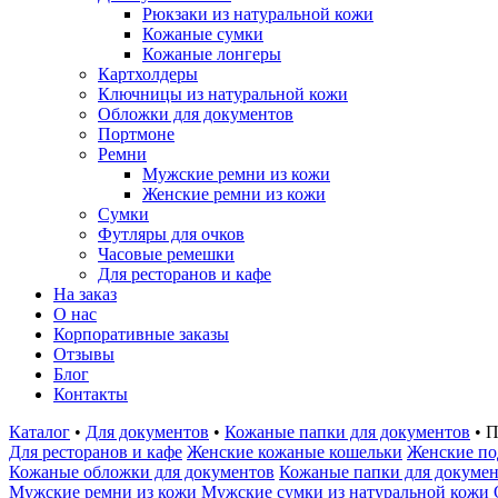
Рюкзаки из натуральной кожи
Кожаные сумки
Кожаные лонгеры
Картхолдеры
Ключницы из натуральной кожи
Обложки для документов
Портмоне
Ремни
Мужские ремни из кожи
Женские ремни из кожи
Сумки
Футляры для очков
Часовые ремешки
Для ресторанов и кафе
На заказ
О нас
Корпоративные заказы
Отзывы
Блог
Контакты
Каталог
•
Для документов
•
Кожаные папки для документов
•
П
Для ресторанов и кафе
Женские кожаные кошельки
Женские по
Кожаные обложки для документов
Кожаные папки для докуме
Мужские ремни из кожи
Мужские сумки из натуральной кожи