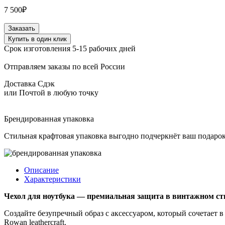
7 500
₽
Количество
Заказать
товара
Купить в один клик
Папка-
Срок изготовления 5-15 рабочих дней
чехол
для
Отправляем заказы по всей России
ноутбука
из
Доставка Сдэк
натуральной
или Почтой в любую точку
кожи
цвет
Antique
Брендированная упаковка
Oak
Стильная крафтовая упаковка выгодно подчеркнёт ваш подарок
Описание
Характеристики
Чехол для ноутбука — премиальная защита в винтажном ст
Создайте безупречный образ с аксессуаром, который сочетает 
Rowan leathercraft.