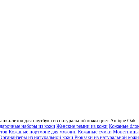
апка-чехол для ноутбука из натуральной кожи цвет Antique Oak
дарочные наборы из кожи
Женские ремни из кожи
Кожаные бло
нтов
Кожаные портмоне для мужчин
Кожаные сумки
Монетницы 
Органайзеры из натуральной кожи
Рюкзаки из натуральной кожи