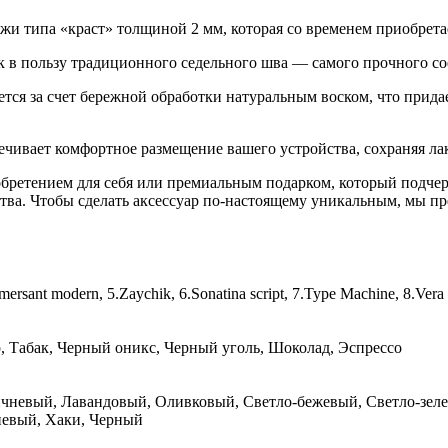
жи типа «краст» толщиной 2 мм, которая со временем приобретае
 в пользу традиционного седельного шва — самого прочного со
тся за счет бережной обработки натуральным воском, что прида
ечивает комфортное размещение вашего устройства, сохраняя лак
бретением для себя или премиальным подарком, который подчер
ства. Чтобы сделать аксессуар по-настоящему уникальным, мы 
Kommersant modern, 5.Zaychik, 6.Sonatina script, 7.Type Machine, 8.V
, Табак, Черный оникс, Черный уголь, Шоколад, Эспрессо
чневый, Лавандовый, Оливковый, Светло-бежевый, Светло-зеле
невый, Хаки, Черный